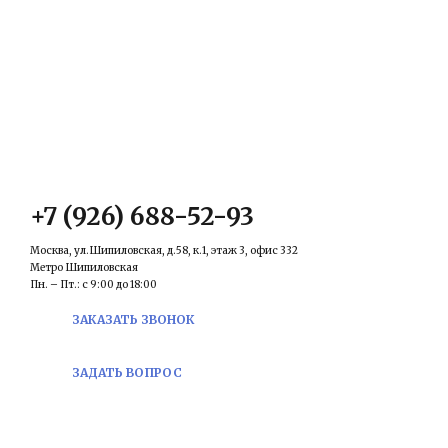
КОНТАКТЫ
Email:
prawowed@inbox.ru
+7 (926) 688-52-93
Москва, ул.Шипиловская, д.58, к.1, этаж 3, офис 332
Метро Шипиловская
Пн. – Пт.: с 9:00 до 18:00
ЗАКАЗАТЬ ЗВОНОК
ЗАДАТЬ ВОПРОС