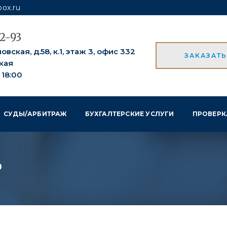
ox.ru
52-93
вская, д.58, к.1, этаж 3, офис 332
ЗАКАЗАТ
кая
о 18:00
СУДЫ/АРБИТРАЖ
БУХГАЛТЕРСКИЕ УСЛУГИ
ПРОВЕРК
о