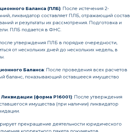
ционного Баланса (ПЛБ)
: После истечения 2-
ний, ликвидатор составляет ПЛБ, отражающий состав
аний и результаты их рассмотрения. Подготовка и
ели. ПЛБ подается в ФНС.
 после утверждения ПЛБ в порядке очередности,
ться от нескольких дней до нескольких недель, в
ы.
ционного Баланса
: После проведения всех расчетов
ый баланс, показывающий оставшееся имущество
 Ликвидации (форма Р16001)
: После утверждения
ставшегося имущества (при наличии) ликвидатор
видации.
трирует прекращение деятельности юридического
олучения корректного пакета документов.