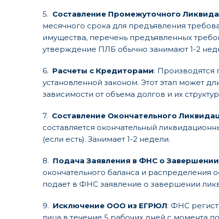
5.
Составление Промежуточного Ликвида
месячного срока для предъявления требова
имущества, перечень предъявленных требов
утверждение ПЛБ обычно занимают 1-2 нед
6.
Расчеты с Кредиторами
: Производятся
установленной законом. Этот этап может дли
зависимости от объема долгов и их структур
7.
Составление Окончательного Ликвида
составляется окончательный ликвидационн
(если есть). Занимает 1-2 недели.
8.
Подача Заявления в ФНС о Завершении
окончательного баланса и распределения о
подает в ФНС заявление о завершении лик
9.
Исключение ООО из ЕГРЮЛ
: ФНС регис
лица в течение 5 рабочих дней с момента п