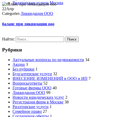
Риэлторские услуги Москва
22
Апр
Categories
Ликвидация ООО
баланс при ликвидации ооо
Найти:
Рубрики
Актуальные вопросы по недвижимости
34
Акции
3
Без рубрики
1
Бухгалтерские услуги
32
ВНЕСЕНИЕ ИЗМЕНЕНИЙ в ООО и ИП
7
Вопросы/ответы
52
Готовые фирмы ООО
40
Ликвидация ООО
99
Новости юридических услуг
2
Регистрация фирм в Москве
38
Риэлторские услуги
1
Семейное право
27
Соглашения оферты
1