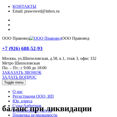
КОНТАКТЫ
Email:
prawowed@inbox.ru
ООО Правовед
ООО Правовед
+7 (926) 688-52-93
Москва, ул.Шипиловская, д.58, к.1, этаж 3, офис 332
Метро Шипиловская
Пн. – Пт.: с 9:00 до 18:00
ЗАКАЗАТЬ ЗВОНОК
ЗАДАТЬ ВОПРОС
Toggle menu
О нас
Регистрация ООО, ИП
Юр. адреса
Суды/Арбитраж
баланс при ликвидации
Бухгалтерские услуги
Проверка недвижимости