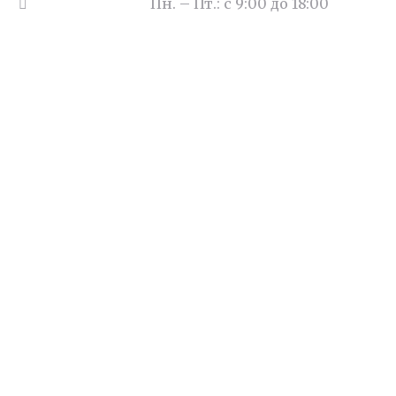
Часы работы:
Пн. – Пт.: с 9:00 до 18:00
Наши цены
Деньги под залог квартиры
Судебное представительство
Бухгалтерские услуги
Юридический адрес
Семейное право