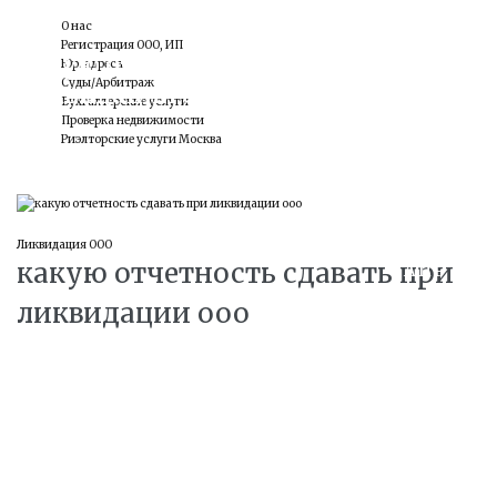
О нас
Регистрация ООО, ИП
какую отчетность сдавать при
Юр. адреса
Суды/Арбитраж
ликвидации ооо
Бухгалтерские услуги
Проверка недвижимости
Риэлторские услуги Москва
29
Ликвидация ООО
какую отчетность сдавать при
АПР
ликвидации ооо