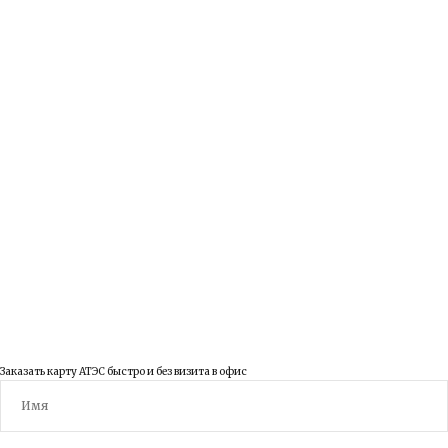
Новости
Карта сайта
Контакты
ВКонтакте
YouTube
© 2003 - 2026 ООО Правовед
Заказать карту АТЭС быстро и без визита в офис