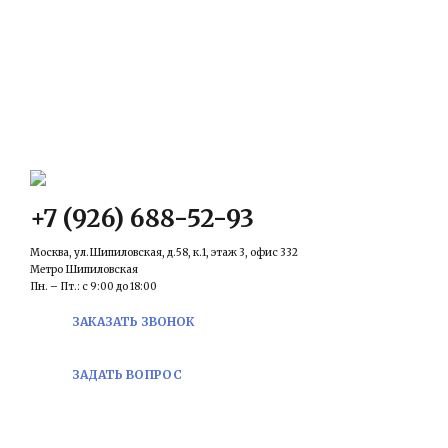
КОНТАКТЫ
Email:
prawowed@inbox.ru
+7 (926) 688-52-93
Москва, ул.Шипиловская, д.58, к.1, этаж 3, офис 332
Метро Шипиловская
Пн. – Пт.: с 9:00 до 18:00
ЗАКАЗАТЬ ЗВОНОК
ЗАДАТЬ ВОПРОС