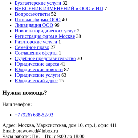
Бухгалтерские услуги
32
ВНЕСЕНИЕ ИЗМЕНЕНИЙ в ООО и ИП
7
Вопросы/ответы
52
Готовые фирмы ООО
40
Ликвидация ООО
99
Новости юридических услуг
2
Регистрация фирм в Москве
38
Риэлторские услуги
1
Семейное право
27
Соглашения оферты
1
Судебное представительство
30
Юридические адреса
41
Юридические новости
87
Юридические услуги
63
Юридический адрес
15
Нужна помощь?
Наш телефон:
+7 (926) 688-52-93
Адрес:
Москва, Марксистская, дом 10, стр.1, офис 411
Email:
prawowed@inbox.ru
Часы работы:
Пн. – Пт.: с 9:00 до 18:00