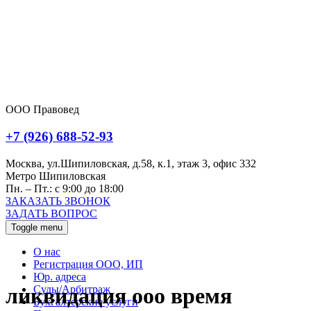
ООО Правовед
+7 (926) 688-52-93
Москва, ул.Шипиловская, д.58, к.1, этаж 3, офис 332
Метро Шипиловская
Пн. – Пт.: с 9:00 до 18:00
ЗАКАЗАТЬ ЗВОНОК
ЗАДАТЬ ВОПРОС
Toggle menu
О нас
Регистрация ООО, ИП
Юр. адреса
Суды/Арбитраж
ликвидация ооо время
Бухгалтерские услуги