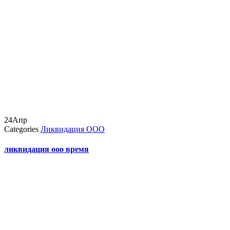
24
Апр
Categories
Ликвидация ООО
ликвидация ооо время