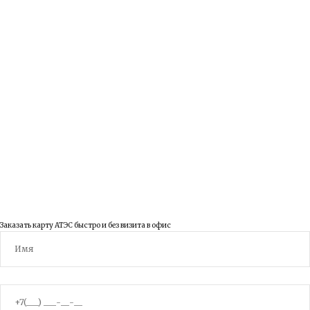
Карта сайта
Контакты
ВКонтакте
YouTube
© 2003 - 2026 ООО Правовед
Заказать карту АТЭС быстро и без визита в офис