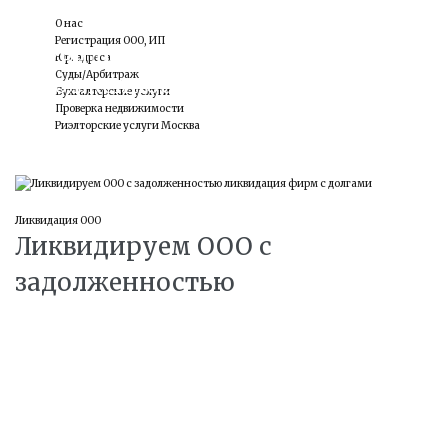
О нас
Регистрация ООО, ИП
Ликвидируем ООО с
Юр. адреса
Суды/Арбитраж
задолженностью
Бухгалтерские услуги
Проверка недвижимости
Риэлторские услуги Москва
27
Ликвидация ООО
Ликвидируем ООО с
ЯНВ
задолженностью