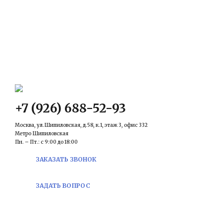
КОНТАКТЫ
Email:
prawowed@inbox.ru
+7 (926) 688-52-93
Москва, ул.Шипиловская, д.58, к.1, этаж 3, офис 332
Метро Шипиловская
Пн. – Пт.: с 9:00 до 18:00
ЗАКАЗАТЬ ЗВОНОК
ЗАДАТЬ ВОПРОС