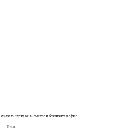
Новости
Карта сайта
Контакты
ВКонтакте
YouTube
© 2003 - 2026 ООО Правовед
Заказать карту АТЭС быстро и без визита в офис