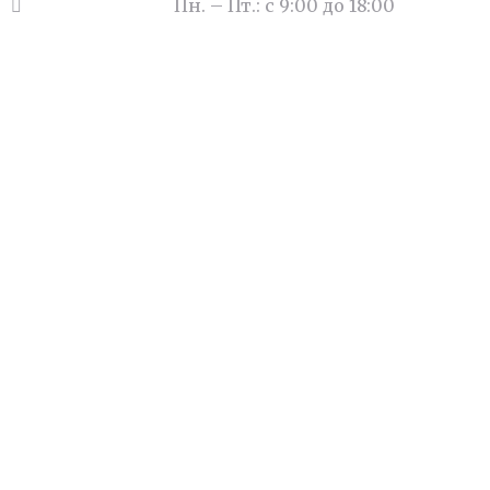
Часы работы:
Пн. – Пт.: с 9:00 до 18:00
Видеоматериалы
Вопросы/ответы
Новости
Карта сайта
Контакты