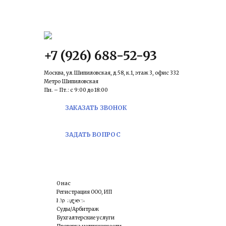
КОНТАКТЫ
Email:
prawowed@in
+7 (926) 688-52-93
Москва, ул.Шипиловская, д.58, к.1, этаж 3, офис 332
Метро Шипиловская
Пн. – Пт.: с 9:00 до 18:00
ЗАКАЗАТЬ ЗВОНОК
ЗАДАТЬ ВОПРОС
О нас
Регистрация ООО, ИП
отказ в ликвидации ооо
Юр. адреса
Суды/Арбитраж
Бухгалтерские услуги