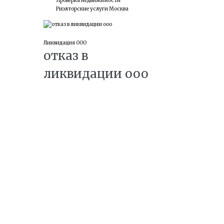
Проверка недвижимости
Риэлторские услуги Москва
05
Ликвидация ООО
отказ в
МАЙ
ликвидации ооо