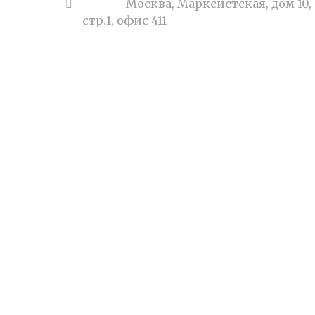
Адрес:
Москва, Марксистская, дом 10,
стр.1, офис 411
Суде
Бухг
Юрид
Наши цены
Семе
Деньги под залог квартиры
Недв