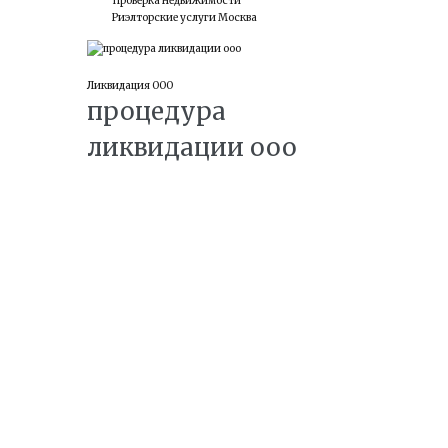
Проверка недвижимости
Риэлторские услуги Москва
22
Ликвидация ООО
процедура
АПР
ликвидации ооо