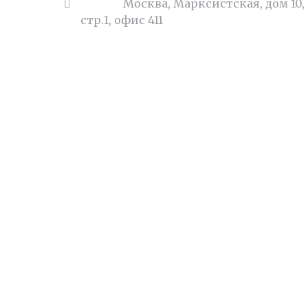
Адрес:
Москва, Марксистская, дом 10,
стр.1, офис 411
Суде
Бухг
Юрид
Наши цены
Семе
Деньги под залог квартиры
Недв