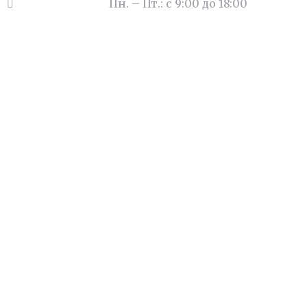
Часы работы:
Пн. – Пт.: с 9:00 до 18:00
Видеоматериалы
Вопросы/ответы
Новости
Карта сайта
Контакты