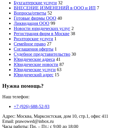
Бухгалтерские услуги
32
ВНЕСЕНИЕ ИЗМЕНЕНИЙ в ООО и ИП
7
Вопросы/ответы
52
Готовые фирмы ООО
40
Ликвидация ООО
99
Новости юридических услуг
2
Регистрация фирм в Москве
38
Риэлторские услуги
1
Семейное право
27
Соглашения оферты
1
Судебное представительство
30
Юридические адреса
41
Юридические новости
87
Юридические услуги
63
Юридический адрес
15
Нужна помощь?
Наш телефон:
+7 (926) 688-52-93
Адрес:
Москва, Марксистская, дом 10, стр.1, офис 411
Email:
prawowed@inbox.ru
Часы работы:
Пн. – Пт.: с 9:00 до 18:00