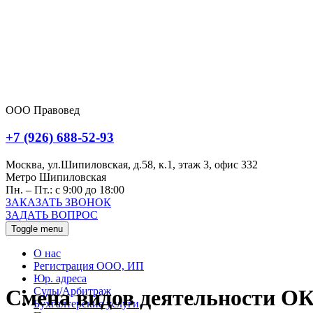
ООО Правовед
+7 (926) 688-52-93
Москва, ул.Шипиловская, д.58, к.1, этаж 3, офис 332
Метро Шипиловская
Пн. – Пт.: с 9:00 до 18:00
ЗАКАЗАТЬ ЗВОНОК
ЗАДАТЬ ВОПРОС
Toggle menu
О нас
Регистрация ООО, ИП
Юр. адреса
Суды/Арбитраж
Смена видов деятельности О
Бухгалтерские услуги