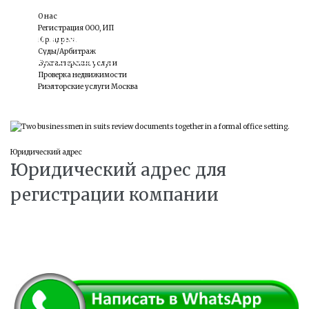
О нас
Регистрация ООО, ИП
Юридический адрес для
Юр. адреса
Суды/Арбитраж
регистрации компании
Бухгалтерские услуги
Проверка недвижимости
Риэлторские услуги Москва
17
Юридический адрес
Юридический адрес для
АПР
регистрации компании