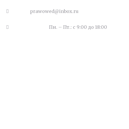
Email:
prawowed@inbox.ru
Часы работы:
Пн. – Пт.: с 9:00 до 18:00
Наши цены
Деньги под залог квартиры
Судебное представительство
Бухгалтерские услуги