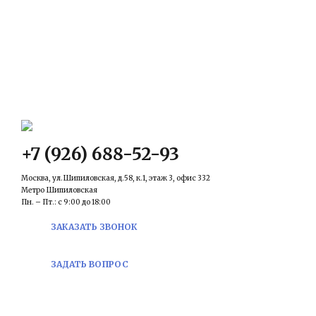
КОНТАКТЫ
Email:
prawowed@inbox.ru
+7 (926) 688-52-93
Москва, ул.Шипиловская, д.58, к.1, этаж 3, офис 332
Метро Шипиловская
Пн. – Пт.: с 9:00 до 18:00
ЗАКАЗАТЬ ЗВОНОК
ЗАДАТЬ ВОПРОС