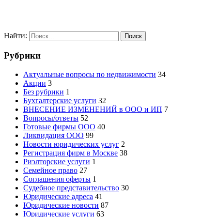
Найти:
Рубрики
Актуальные вопросы по недвижимости
34
Акции
3
Без рубрики
1
Бухгалтерские услуги
32
ВНЕСЕНИЕ ИЗМЕНЕНИЙ в ООО и ИП
7
Вопросы/ответы
52
Готовые фирмы ООО
40
Ликвидация ООО
99
Новости юридических услуг
2
Регистрация фирм в Москве
38
Риэлторские услуги
1
Семейное право
27
Соглашения оферты
1
Судебное представительство
30
Юридические адреса
41
Юридические новости
87
Юридические услуги
63