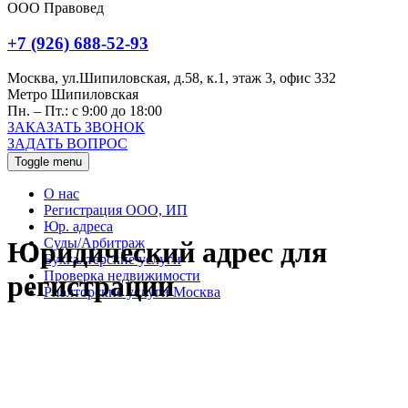
ООО Правовед
+7 (926) 688-52-93
Москва, ул.Шипиловская, д.58, к.1, этаж 3, офис 332
Метро Шипиловская
Пн. – Пт.: с 9:00 до 18:00
ЗАКАЗАТЬ ЗВОНОК
ЗАДАТЬ ВОПРОС
Toggle menu
О нас
Регистрация ООО, ИП
Юр. адреса
Суды/Арбитраж
Юридический адрес для
Бухгалтерские услуги
Проверка недвижимости
регистрации
Риэлторские услуги Москва