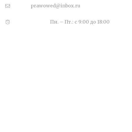
Email:
prawowed@inbox.ru
Часы работы:
Пн. – Пт.: с 9:00 до 18:00
Наши цены
Деньги под залог квартиры
Судебное представительство