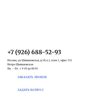
КОНТАКТЫ
Email:
prawowed@inbox.ru
+7 (926) 688-52-93
Москва, ул.Шипиловская, д.58, к.1, этаж 3, офис 332
Метро Шипиловская
Пн. – Пт.: с 9:00 до 18:00
ЗАКАЗАТЬ ЗВОНОК
ЗАДАТЬ ВОПРОС