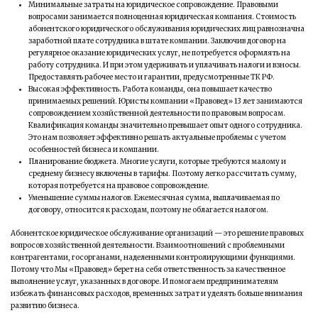
Минимальные затраты на юридическое сопровождение. Правовыми
вопросами занимается полноценная юридическая компания. Стоимость
абонентского юридического обслуживания юридических лиц равнозначна
заработной плате сотрудника в штате компании. Заключив договор на
регулярное
оказание юридических услуг
, не потребуется оформлять на
работу сотрудника. И при этом удерживать и уплачивать налоги и взносы.
Предоставлять рабочее место и гарантии, предусмотренные ТК РФ.
Высокая эффективность. Работа команды, она повышает качество
принимаемых решений. Юристы компании «Правовед» 13 лет занимаются
сопровождением хозяйственной деятельности по правовым вопросам.
Квалификация команды значительно превышает опыт одного сотрудника.
Это нам позволяет эффективно решать актуальные проблемы с учетом
особенностей бизнеса и компании.
Планирование бюджета. Многие услуги, которые требуются малому и
среднему бизнесу включены в тарифы. Поэтому легко рассчитать сумму,
которая потребуется на правовое сопровождение.
Уменьшение суммы налогов. Ежемесячная сумма, выплачиваемая по
договору, относится к расходам, поэтому не облагается налогом.
Абонентское юридическое обслуживание организаций — это решение правовых
вопросов хозяйственной деятельности. Взаимоотношений с проблемными
контрагентами, госорганами, наделенными контролирующими функциями.
Потому что Мы «Правовед» берет на себя ответственность за качественное
выполнение услуг, указанных в договоре. И помогаем предпринимателям
избежать финансовых расходов, временных затрат и уделять больше внимания
развитию бизнеса.